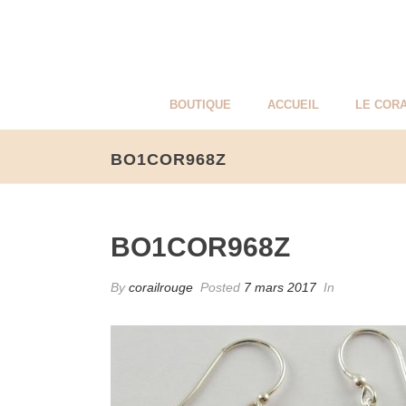
BOUTIQUE
ACCUEIL
LE CORA
BO1COR968Z
BO1COR968Z
By
corailrouge
Posted
7 mars 2017
In