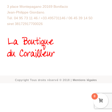
3 place Montepagano 20169 Bonifacio
Jean-Philippe Giordano.
Tél. 04 95 73 11 46 / +33.495731146 / 06 45 39 14 50
siret 38172917700026
Copyright Tous droits réservé © 2018 |
Mentions légales
0