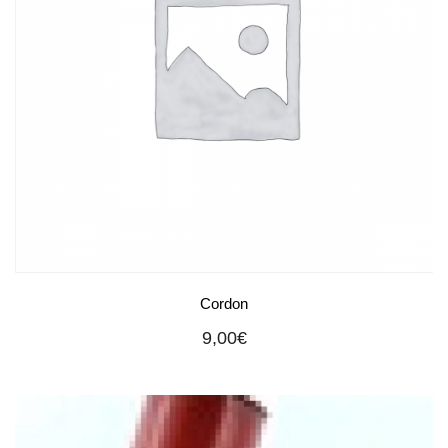
Cordon
9,00
€