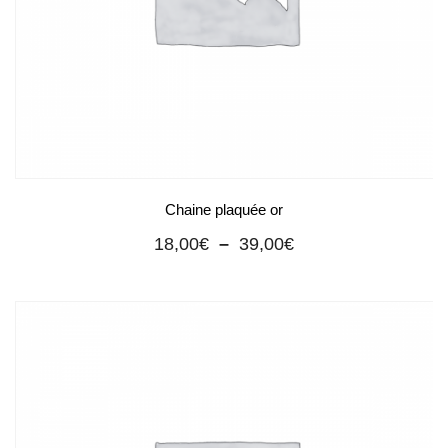
Chaine plaquée or
Plage
18,00
€
–
39,00
€
de
prix :
18,00€
à
39,00€