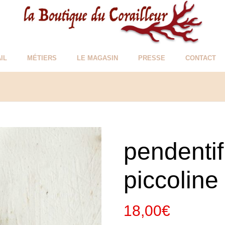
IL
MÉTIERS
LE MAGASIN
PRESSE
CONTACT
pendenti
piccoline
18,00
€