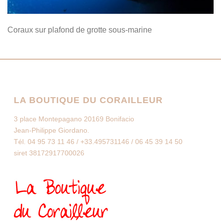
Coraux sur plafond de grotte sous-marine
LA BOUTIQUE DU CORAILLEUR
3 place Montepagano 20169 Bonifacio
Jean-Philippe Giordano.
Tél. 04 95 73 11 46 / +33.495731146 / 06 45 39 14 50
siret 38172917700026