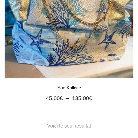
Sac Kalliste
Plage
45,00
€
–
135,00
€
de
prix :
45,00€
à
Voici le seul résultat
135,00€