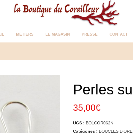
IL
MÉTIERS
LE MAGASIN
PRESSE
CONTACT
Perles s
35,00
€
UGS :
BO1COR062N
Catégories :
BOUCLES D'ORE