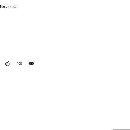
lles
,
corail