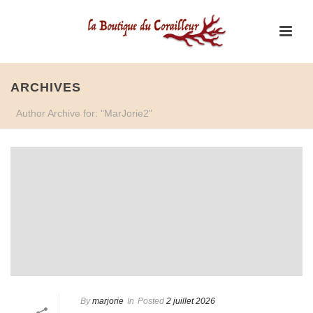
ARCHIVES
Author Archive for: "MarJorie2"
By
marjorie
In
Posted
2 juillet 2026