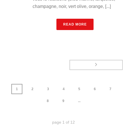
champagne, noir, vert olive, orange, [...]
READ MORE
1
2
3
4
5
6
7
8
9
...
page
1
of
12